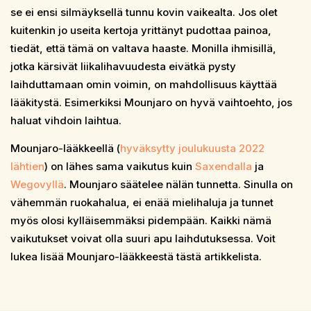
se ei ensi silmäyksellä tunnu kovin vaikealta. Jos olet
kuitenkin jo useita kertoja yrittänyt pudottaa painoa,
tiedät, että tämä on valtava haaste. Monilla ihmisillä,
jotka kärsivät liikalihavuudesta eivätkä pysty
laihduttamaan omin voimin, on mahdollisuus käyttää
lääkitystä. Esimerkiksi Mounjaro on hyvä vaihtoehto, jos
haluat vihdoin laihtua.
Mounjaro-lääkkeellä (
hyväksytty joulukuusta 2022
lähtien
) on lähes sama vaikutus kuin
Saxendalla
ja
Wegovyllä
. Mounjaro säätelee nälän tunnetta. Sinulla on
vähemmän ruokahalua, ei enää mielihaluja ja tunnet
myös olosi kylläisemmäksi pidempään. Kaikki nämä
vaikutukset voivat olla suuri apu laihdutuksessa. Voit
lukea lisää Mounjaro-lääkkeestä tästä artikkelista.