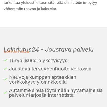
tarkoittaa yleisesti ottaen sitä, että elimistöön imeytyy
vähemmän rasvaa ja kaloreita.
Laihdutus24 - Joustava palvelu
Laihdutus24
Turvallisuus ja yksityisyys
Joustava terveydenhuolto verkossa
Neuvoja kumppaniapteekkien
verkkokyselylomakkeella
Autamme sinua löytämään hyvämaineisia
palveluntarjoajia Internetistä