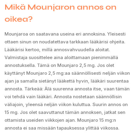
Mikä Mounjaron annos on
oikea?
Mounjaroa on saatavana useina eri annoksina. Yleisesti
ottaen sinun on noudatettava tarkkaan lääkärisi ohjeita.
Lääkärisi kertoo, millä annosvahvuudella aloitat.
Valmistaja suosittelee aina aloittamaan pienimmällä
annostuksella. Tämä on Mounjaro 2,5 mg. Jos olet
käyttänyt Mounjaro 2,5 mg:aa säännöllisesti neljän viikon
ajan ja samalla sietänyt lääkettä hyvin, lääkäri suurentaa
annosta. Tärkeää: Älä suurenna annosta itse, vaan tämän
voi tehdä vain lääkäri. Annosta nostetaan säännöllisin
väliajoin, yleensä neljän viikon kuluttua. Suurin annos on
15 mg. Jos olet saavuttanut tämän annoksen, jatkat sen
ottamista useiden viikkojen ajan. Mounjaro 15 mg:n
annosta ei saa missään tapauksessa ylittää viikossa.