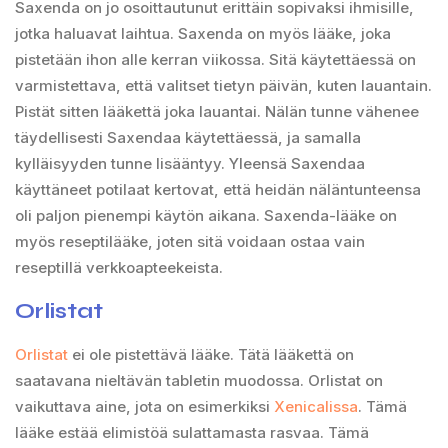
Saxenda on jo osoittautunut erittäin sopivaksi ihmisille,
jotka haluavat laihtua. Saxenda on myös lääke, joka
pistetään ihon alle kerran viikossa. Sitä käytettäessä on
varmistettava, että valitset tietyn päivän, kuten lauantain.
Pistät sitten lääkettä joka lauantai. Nälän tunne vähenee
täydellisesti Saxendaa käytettäessä, ja samalla
kylläisyyden tunne lisääntyy. Yleensä Saxendaa
käyttäneet potilaat kertovat, että heidän näläntunteensa
oli paljon pienempi käytön aikana. Saxenda-lääke on
myös reseptilääke, joten sitä voidaan ostaa vain
reseptillä verkkoapteekeista.
Orlistat
Orlistat
ei ole pistettävä lääke. Tätä lääkettä on
saatavana nieltävän tabletin muodossa. Orlistat on
vaikuttava aine, jota on esimerkiksi
Xenicalissa
. Tämä
lääke estää elimistöä sulattamasta rasvaa. Tämä