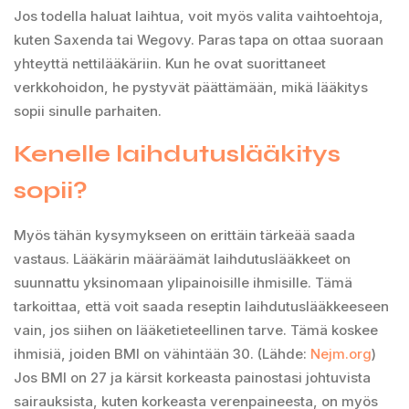
Jos todella haluat laihtua, voit myös valita vaihtoehtoja,
kuten Saxenda tai Wegovy. Paras tapa on ottaa suoraan
yhteyttä nettilääkäriin. Kun he ovat suorittaneet
verkkohoidon, he pystyvät päättämään, mikä lääkitys
sopii sinulle parhaiten.
Kenelle laihdutuslääkitys
sopii?
Myös tähän kysymykseen on erittäin tärkeää saada
vastaus. Lääkärin määräämät laihdutuslääkkeet on
suunnattu yksinomaan ylipainoisille ihmisille. Tämä
tarkoittaa, että voit saada reseptin laihdutuslääkkeeseen
vain, jos siihen on lääketieteellinen tarve. Tämä koskee
ihmisiä, joiden BMI on vähintään 30. (Lähde:
Nejm.org
)
Jos BMI on 27 ja kärsit korkeasta painostasi johtuvista
sairauksista, kuten korkeasta verenpaineesta, on myös