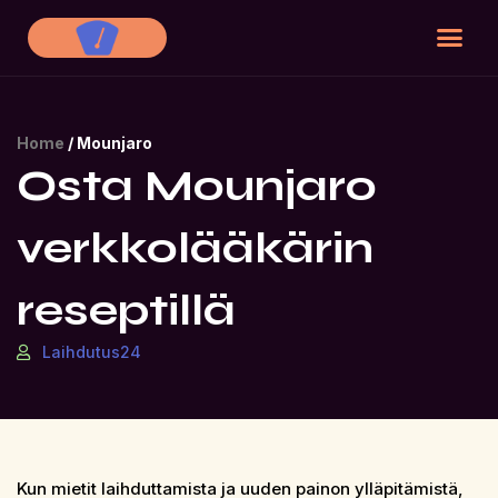
Tietoja meis
Ota yhte
Home
/
Mounjaro
Osta Mounjaro
verkkolääkärin
reseptillä
Laihdutus24
Kun mietit laihduttamista ja uuden painon ylläpitämistä,