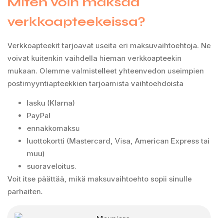
Miten voin maksaa
verkkoapteekeissa?
Verkkoapteekit tarjoavat useita eri maksuvaihtoehtoja. Ne
voivat kuitenkin vaihdella hieman verkkoapteekin
mukaan. Olemme valmistelleet yhteenvedon useimpien
postimyyntiapteekkien tarjoamista vaihtoehdoista
lasku (Klarna)
PayPal
ennakkomaksu
luottokortti (Mastercard, Visa, American Express tai
muu)
suoraveloitus.
Voit itse päättää, mikä maksuvaihtoehto sopii sinulle
parhaiten.