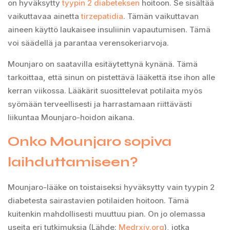
on hyväksytty
tyypin 2 diabeteksen
hoitoon. Se sisältää
vaikuttavaa ainetta
tirzepatidia
. Tämän vaikuttavan
aineen käyttö laukaisee insuliinin vapautumisen. Tämä
voi säädellä ja parantaa verensokeriarvoja.
Mounjaro on saatavilla esitäytettynä kynänä. Tämä
tarkoittaa, että sinun on pistettävä lääkettä itse ihon alle
kerran viikossa. Lääkärit suosittelevat potilaita myös
syömään terveellisesti ja harrastamaan riittävästi
liikuntaa Mounjaro-hoidon aikana.
Onko Mounjaro sopiva
laihduttamiseen?
Mounjaro-lääke on toistaiseksi hyväksytty vain tyypin 2
diabetesta sairastavien potilaiden hoitoon. Tämä
kuitenkin mahdollisesti muuttuu pian. On jo olemassa
useita eri tutkimuksia (Lähde:
Medrxiv.org
), jotka