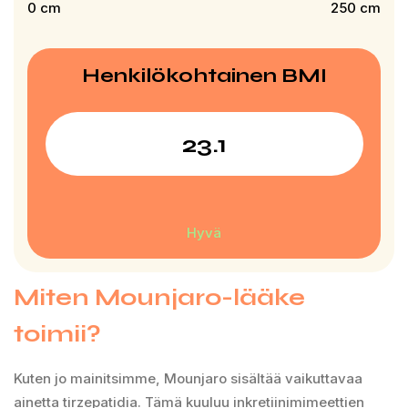
0
cm
250
cm
Henkilökohtainen BMI
Hyvä
Miten Mounjaro-lääke
toimii?
Kuten jo mainitsimme, Mounjaro sisältää vaikuttavaa
ainetta tirzepatidia. Tämä kuuluu inkretiinimimeettien