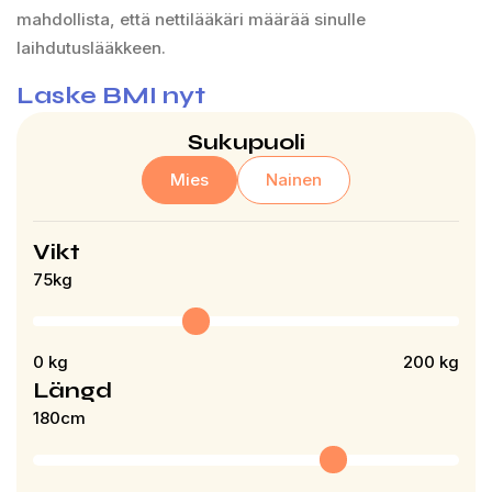
mahdollista, että nettilääkäri määrää sinulle
laihdutuslääkkeen.
Laske BMI nyt
Sukupuoli
Mies
Nainen
Vikt
75
kg
0
kg
200
kg
Längd
180
cm