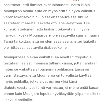
osoittavat, että ihmiset ovat laihtuneet useita kiloja
Mounjaron avulla. Sillä on myös erittäin hyvä vaikutus
verensokeriarvoihin. Joissakin tapauksissa sinulle
saatetaan määrätä lääkettä off-label-käyttöön. Ole
kuitenkin tietoinen, että lääkärit tekevät näin hyvin
harvoin, koska Mounjaroa ei ole saatavilla suuria määriä.
Tämä tarkoittaa, että on olemassa vaara, ettei lääkettä
ole riittävästi saatavilla diabeetikoille.
Mounjarossa olevaa vaikuttavaa ainetta tirzepatidia
testataan laajasti monissa tutkimuksissa, jotta nähdään,
miten se vaikuttaa ylipainoisiin potilaisiin. Ensin on
varmistettava, että Mounjaroa on turvallista käyttää
myös potilailla, jotka eivät esimerkiksi kärsi
diabeteksesta. Jos tämä varmistuu, ei mene enää kauan
ennen kuin Mounjaro lopulta hyväksytään ylipainoisille tai
lihaville potilaille.