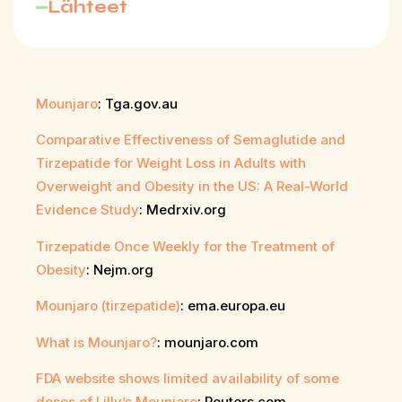
Lähteet
Mounjaro
: Tga.gov.au
Comparative Effectiveness of Semaglutide and
Tirzepatide for Weight Loss in Adults with
Overweight and Obesity in the US: A Real-World
Evidence Study
: Medrxiv.org
Tirzepatide Once Weekly for the Treatment of
Obesity
: Nejm.org
Mounjaro (tirzepatide)
: ema.europa.eu
What is Mounjaro?
: mounjaro.com
FDA website shows limited availability of some
doses of Lilly’s Mounjaro
: Reuters.com