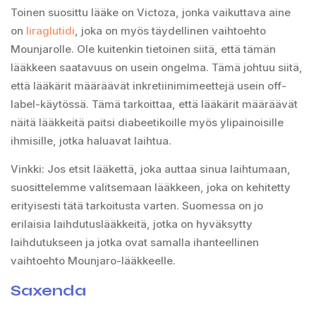
Toinen suosittu lääke on Victoza, jonka vaikuttava aine
on
liraglutidi
, joka on myös täydellinen vaihtoehto
Mounjarolle. Ole kuitenkin tietoinen siitä, että tämän
lääkkeen saatavuus on usein ongelma. Tämä johtuu siitä,
että lääkärit määräävät inkretiinimimeettejä usein off-
label-käytössä. Tämä tarkoittaa, että lääkärit määräävät
näitä lääkkeitä paitsi diabeetikoille myös ylipainoisille
ihmisille, jotka haluavat laihtua.
Vinkki: Jos etsit lääkettä, joka auttaa sinua laihtumaan,
suosittelemme valitsemaan lääkkeen, joka on kehitetty
erityisesti tätä tarkoitusta varten. Suomessa on jo
erilaisia laihdutuslääkkeitä, jotka on hyväksytty
laihdutukseen ja jotka ovat samalla ihanteellinen
vaihtoehto Mounjaro-lääkkeelle.
Saxenda