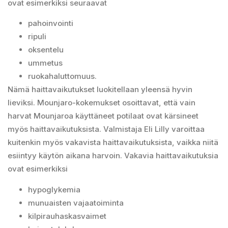
ovat esimerkiksi seuraavat
pahoinvointi
ripuli
oksentelu
ummetus
ruokahaluttomuus.
Nämä haittavaikutukset luokitellaan yleensä hyvin
lieviksi. Mounjaro-kokemukset osoittavat, että vain
harvat Mounjaroa käyttäneet potilaat ovat kärsineet
myös haittavaikutuksista. Valmistaja Eli Lilly varoittaa
kuitenkin myös vakavista haittavaikutuksista, vaikka niitä
esiintyy käytön aikana harvoin. Vakavia haittavaikutuksia
ovat esimerkiksi
hypoglykemia
munuaisten vajaatoiminta
kilpirauhaskasvaimet