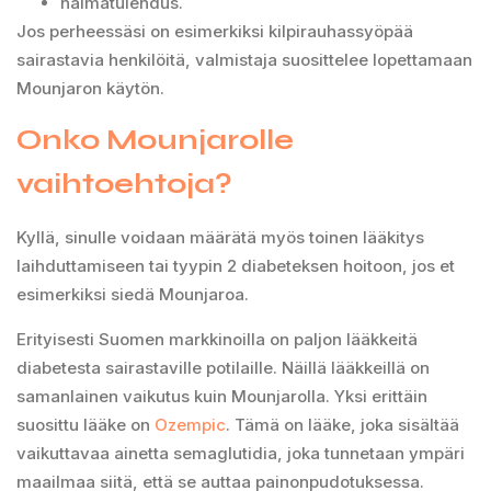
haimatulehdus.
Jos perheessäsi on esimerkiksi kilpirauhassyöpää
sairastavia henkilöitä, valmistaja suosittelee lopettamaan
Mounjaron käytön.
Onko Mounjarolle
vaihtoehtoja?
Kyllä, sinulle voidaan määrätä myös toinen lääkitys
laihduttamiseen tai tyypin 2 diabeteksen hoitoon, jos et
esimerkiksi siedä Mounjaroa.
Erityisesti Suomen markkinoilla on paljon lääkkeitä
diabetesta sairastaville potilaille. Näillä lääkkeillä on
samanlainen vaikutus kuin Mounjarolla. Yksi erittäin
suosittu lääke on
Ozempic
. Tämä on lääke, joka sisältää
vaikuttavaa ainetta semaglutidia, joka tunnetaan ympäri
maailmaa siitä, että se auttaa painonpudotuksessa.