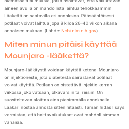
olemassa tutkimuksia, jotka osoittavat, että vaikuttavan
aineen avulla on mahdollista laihtua tehokkaammin.
Lääkettä on saatavilla eri annoksina. Pääsääntöisesti
potilaat voivat laihtua jopa 8 kiloa 26–40 viikon aikana
annoksen mukaan. (Lähde:
Ncbi.nlm.nih.gov
)
Miten minun pitäisi käyttää
Mounjaro -lääkettä?
Mounjaro-lääkitystä voidaan käyttää kotona. Mounjaro
on injektioneste, jota diabetesta sairastavat potilaat
voivat käyttää. Potilaan on pistettävä injektio kerran
viikossa joko vatsaan, olkavarsiin tai reisiin. On
suositeltavaa aloittaa aina pienimmällä annoksella.
Lääkäri nostaa annosta sitten hitaasti. Tämän hidas lisäys
varmistaa, että haittavaikutukset ovat mahdollisimman
vähäisiä.