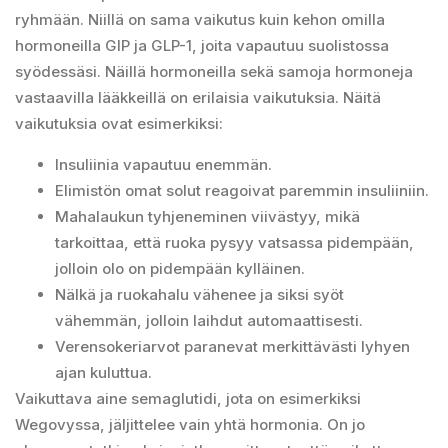
ryhmään. Niillä on sama vaikutus kuin kehon omilla
hormoneilla GIP ja GLP-1, joita vapautuu suolistossa
syödessäsi. Näillä hormoneilla sekä samoja hormoneja
vastaavilla lääkkeillä on erilaisia vaikutuksia. Näitä
vaikutuksia ovat esimerkiksi:
Insuliinia vapautuu enemmän.
Elimistön omat solut reagoivat paremmin insuliiniin.
Mahalaukun tyhjeneminen viivästyy, mikä
tarkoittaa, että ruoka pysyy vatsassa pidempään,
jolloin olo on pidempään kylläinen.
Nälkä ja ruokahalu vähenee ja siksi syöt
vähemmän, jolloin laihdut automaattisesti.
Verensokeriarvot paranevat merkittävästi lyhyen
ajan kuluttua.
Vaikuttava aine semaglutidi, jota on esimerkiksi
Wegovyssa, jäljittelee vain yhtä hormonia. On jo