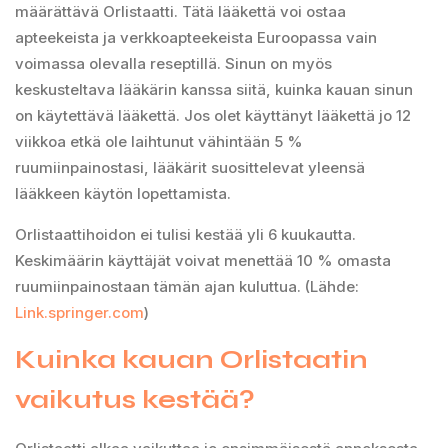
määrättävä Orlistaatti. Tätä lääkettä voi ostaa
apteekeista ja verkkoapteekeista Euroopassa vain
voimassa olevalla reseptillä. Sinun on myös
keskusteltava lääkärin kanssa siitä, kuinka kauan sinun
on käytettävä lääkettä. Jos olet käyttänyt lääkettä jo 12
viikkoa etkä ole laihtunut vähintään 5 %
ruumiinpainostasi, lääkärit suosittelevat yleensä
lääkkeen käytön lopettamista.
Orlistaattihoidon ei tulisi kestää yli 6 kuukautta.
Keskimäärin käyttäjät voivat menettää 10 % omasta
ruumiinpainostaan tämän ajan kuluttua. (Lähde:
Link.springer.com
)
Kuinka kauan Orlistaatin
vaikutus kestää?