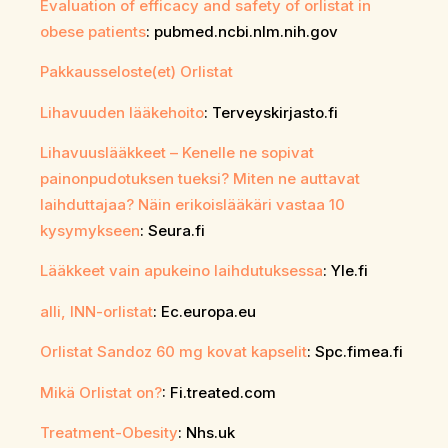
Evaluation of efficacy and safety of orlistat in
obese patients
: pubmed.ncbi.nlm.nih.gov
Pakkausseloste(et) Orlistat
Lihavuuden lääkehoito
: Terveyskirjasto.fi
Lihavuuslääkkeet – Kenelle ne sopivat
painonpudotuksen tueksi? Miten ne auttavat
laihduttajaa? Näin erikoislääkäri vastaa 10
kysymykseen
: Seura.fi
Lääkkeet vain apukeino laihdutuksessa
: Yle.fi
alli, INN-orlistat
: Ec.europa.eu
Orlistat Sandoz 60 mg kovat kapselit
: Spc.fimea.fi
Mikä Orlistat on?
: Fi.treated.com
Treatment-Obesity
: Nhs.uk