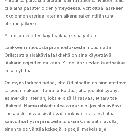
Yhteensä päivässä otetaan kolme tablettia. Näiden tulisi
olla aina pääaterioiden yhteydessä. Voit ottaa lääkkeen
joko ennen ateriaa, aterian aikana tai enintään tunti
aterian jälkeen.
Yli neljän vuoden käyttöaikaa ei saa ylittää.
Lääkkeen muodosta ja annostuksesta riippumatta
Orlistaattia sisältäviä lääkkeitä on aina käytettävä
lääkärin ohjeiden mukaan. Yli neljän vuoden käyttöaikaa
ei saa ylittää.
On myös tärkeää tietää, että Orlistaattia on aina otettava
tarpeen mukaan. Tämä tarkoittaa, että jos olet syönyt
esimerkiksi aterian, joka ei sisällä rasvaa, et tarvitse
lääkettä. Nämä tabletit tulee ottaa vain, jos olet syönyt
runsaasti rasvaa sisältävää ruokavaliota. Jos haluat
saavuttaa hyviä ja nopeita tuloksia Orlistaatin avulla,
sinun tulee välttää keksejä, sipsejä, makeisia ja