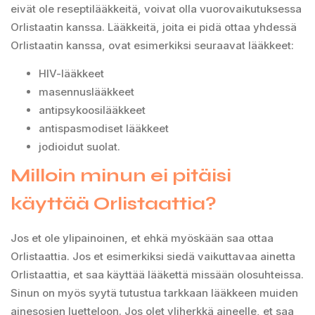
eivät ole reseptilääkkeitä, voivat olla vuorovaikutuksessa
Orlistaatin kanssa. Lääkkeitä, joita ei pidä ottaa yhdessä
Orlistaatin kanssa, ovat esimerkiksi seuraavat lääkkeet:
HIV-lääkkeet
masennuslääkkeet
antipsykoosilääkkeet
antispasmodiset lääkkeet
jodioidut suolat.
Milloin minun ei pitäisi
käyttää Orlistaattia?
Jos et ole ylipainoinen, et ehkä myöskään saa ottaa
Orlistaattia. Jos et esimerkiksi siedä vaikuttavaa ainetta
Orlistaattia, et saa käyttää lääkettä missään olosuhteissa.
Sinun on myös syytä tutustua tarkkaan lääkkeen muiden
ainesosien luetteloon. Jos olet yliherkkä aineelle, et saa