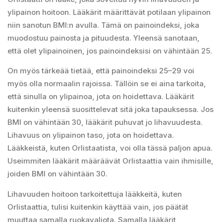
ylipainon hoitoon. Lääkärit määrittävät potilaan ylipainon
niin sanotun BMI:n avulla. Tämä on painoindeksi, joka
muodostuu painosta ja pituudesta. Yleensä sanotaan,
että olet ylipainoinen, jos painoindeksisi on vähintään 25.
On myös tärkeää tietää, että painoindeksi 25–29 voi
myös olla normaalin rajoissa. Tällöin se ei aina tarkoita,
että sinulla on ylipainoa, jota on hoidettava. Lääkärit
kuitenkin yleensä suosittelevat sitä joka tapauksessa. Jos
BMI on vähintään 30, lääkärit puhuvat jo lihavuudesta.
Lihavuus on ylipainon taso, jota on hoidettava.
Lääkkeistä, kuten Orlistaatista, voi olla tässä paljon apua.
Useimmiten lääkärit määräävät Orlistaattia vain ihmisille,
joiden BMI on vähintään 30.
Lihavuuden hoitoon tarkoitettuja lääkkeitä, kuten
Orlistaattia, tulisi kuitenkin käyttää vain, jos päätät
muuttaa samalla ruokavaliota. Samalla lääkärit