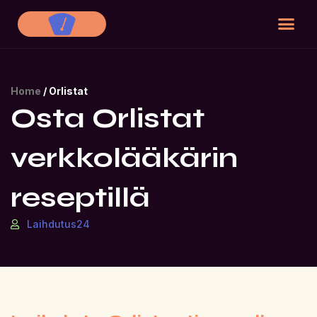
Tietoja meis
Ota yhte
Home
/
Orlistat
Osta Orlistat
verkkolääkärin
reseptillä
Laihdutus24