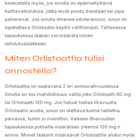
keskustella myös, jos sinulla on epämiellyttäviä
haittavaikutuksia, jotka eivät poistu itsestään tai jopa
pahenevat. Jos sinulla ilmenee intoleranssia, sinun on
lopetettava Orlistaatin käyttö välittömästi. Tällaisessa
tapauksessa lääkäri voi määrätä toisen
laihdutuslääkkeen.
Miten Orlistaattia tulisi
annostella?
Orlistaattia on saatavana 2 eri annosvahvuudessa.
Sinulla on siis mahdollisuus valita joko Orlistaatti 60 mg
tai Orlistaatti 120 mg. Jos haluat hoitaa lihavuutta
Orlistaatin avulla, sinun on otettava kolme tablettia
päivässä, kuten jo mainittiin. Vaikean lihavuuden
tapauksessa potilaille määrätään yleensä 120 mg:n
annos. Monet lääkärit määräävät Orlistaatille aluksi myös