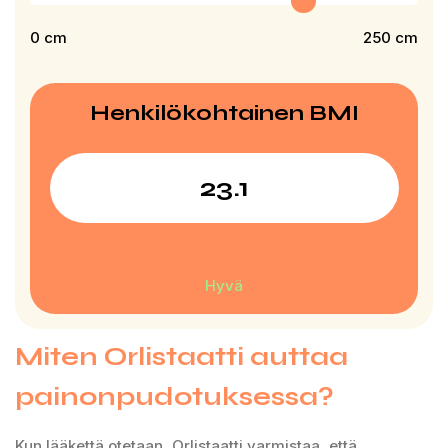
0
cm
250
cm
Henkilökohtainen BMI
Hyvä
Miten Orlistaatti auttaa
painonpudotuksessa?
Kun lääkettä otetaan, Orlistaatti varmistaa, että