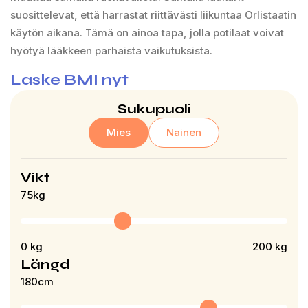
suosittelevat, että harrastat riittävästi liikuntaa Orlistaatin
käytön aikana. Tämä on ainoa tapa, jolla potilaat voivat
hyötyä lääkkeen parhaista vaikutuksista.
Laske BMI nyt
Sukupuoli
Mies
Nainen
Vikt
75
kg
0
kg
200
kg
Längd
180
cm