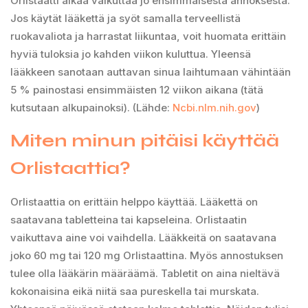
Orlistaatti alkaa vaikuttaa jo ensimmäisestä annoksesta.
Jos käytät lääkettä ja syöt samalla terveellistä
ruokavaliota ja harrastat liikuntaa, voit huomata erittäin
hyviä tuloksia jo kahden viikon kuluttua. Yleensä
lääkkeen sanotaan auttavan sinua laihtumaan vähintään
5 % painostasi ensimmäisten 12 viikon aikana (tätä
kutsutaan alkupainoksi). (Lähde:
Ncbi.nlm.nih.gov
)
Miten minun pitäisi käyttää
Orlistaattia?
Orlistaattia on erittäin helppo käyttää. Lääkettä on
saatavana tabletteina tai kapseleina. Orlistaatin
vaikuttava aine voi vaihdella. Lääkkeitä on saatavana
joko 60 mg tai 120 mg Orlistaattina. Myös annostuksen
tulee olla lääkärin määräämä. Tabletit on aina nieltävä
kokonaisina eikä niitä saa pureskella tai murskata.