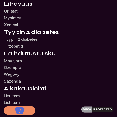
Lihavuus
Orlistat
Mysimba
Xenical
Tyypin 2 diabetes
Tyypin 2 diabetes
Tirzepatidi
Laihdutus ruisku
Mounjaro
Ozempic
Wegovy
Saxenda
Aikakauslehti
List Item
List Item