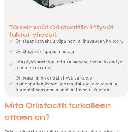
Tärkeimmät Orlistaattiin liittyvät
faktat lyhyesti:
Orlistaatti soveltuu ylipainon ja lihavuuden hoitoon.
Orlistaatti on lipaasin estäjä.
Lääkitys varmistaa, että kolmasosa rasvasta erittyy
ulosteen mukana.
Orlistaatilla on erittäin hyvä vaikutus
painonpudotukseen, jos muutat ruokavaliotasi ja
harrastat samanaikaisesti riittävästi liikuntaa.
Mitä Orlistaatti tarkalleen
ottaen on?
Orlistaatti on lääke, joka soveltuu hyvin lihavuuden ja