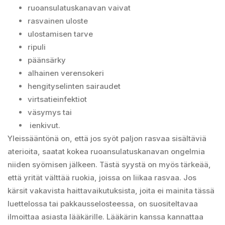
ruoansulatuskanavan vaivat
rasvainen uloste
ulostamisen tarve
ripuli
päänsärky
alhainen verensokeri
hengityselinten sairaudet
virtsatieinfektiot
väsymys tai
ienkivut.
Yleissääntönä on, että jos syöt paljon rasvaa sisältäviä
aterioita, saatat kokea ruoansulatuskanavan ongelmia
niiden syömisen jälkeen. Tästä syystä on myös tärkeää,
että yrität välttää ruokia, joissa on liikaa rasvaa. Jos
kärsit vakavista haittavaikutuksista, joita ei mainita tässä
luettelossa tai pakkausselosteessa, on suositeltavaa
ilmoittaa asiasta lääkärille. Lääkärin kanssa kannattaa