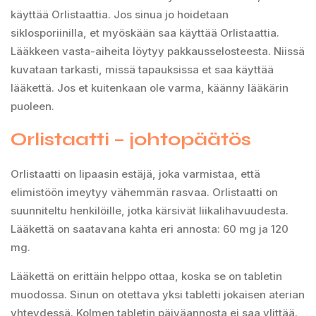
käyttää Orlistaattia. Jos sinua jo hoidetaan
siklosporiinilla, et myöskään saa käyttää Orlistaattia.
Lääkkeen vasta-aiheita löytyy pakkausselosteesta. Niissä
kuvataan tarkasti, missä tapauksissa et saa käyttää
lääkettä. Jos et kuitenkaan ole varma, käänny lääkärin
puoleen.
Orlistaatti – johtopäätös
Orlistaatti on lipaasin estäjä, joka varmistaa, että
elimistöön imeytyy vähemmän rasvaa. Orlistaatti on
suunniteltu henkilöille, jotka kärsivät liikalihavuudesta.
Lääkettä on saatavana kahta eri annosta: 60 mg ja 120
mg.
Lääkettä on erittäin helppo ottaa, koska se on tabletin
muodossa. Sinun on otettava yksi tabletti jokaisen aterian
yhteydessä. Kolmen tabletin päiväannosta ei saa ylittää.